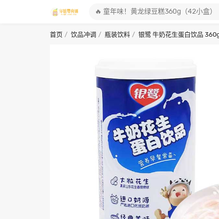
首页
饮品冲调
瓶装饮料
银鹭 牛奶花生蛋白饮品 360