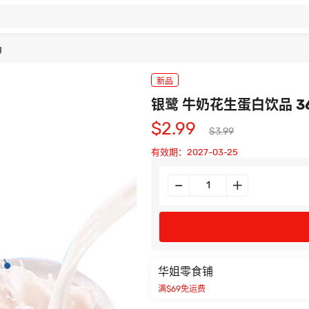
g
新品
银鹭 牛奶花生蛋白饮品 36
$2.99
$3.99
有效期：2027-03-25
华姐零食铺
满$69免运费