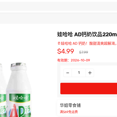
娃哈哈 AD钙奶饮品220ml
🥛娃哈哈 AD 钙奶！酸甜清爽超解渴
$4.99
$7.99
有效期：2026-10-09
华姐零食铺
满$69免运费