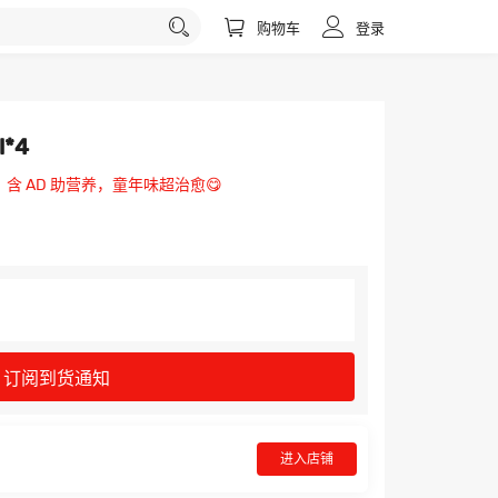
购物车
登录
*4
，含 AD 助营养，童年味超治愈😋
订阅到货通知
进入店铺