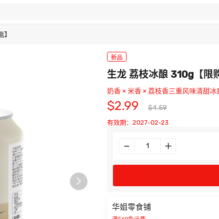
3瓶】
新品
生龙 荔枝冰酿 310g【限
奶香 × 米香 × 荔枝香三重风味清甜冰
$2.99
$4.59
有效期：2027-02-23

华姐零食铺