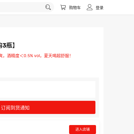
购物车
登录
购3瓶】
爽，酒精度＜0.5% vol，夏天喝超舒服！
订阅到货通知
进入店铺