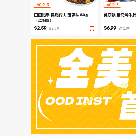
满$19-5
满$19-5
田园猎手 果燃有肉 菠萝味 50g
美厨娘 番茄炖牛腩 
（鸡胸肉)
$2.59
$6.99
$3.99
$12.99