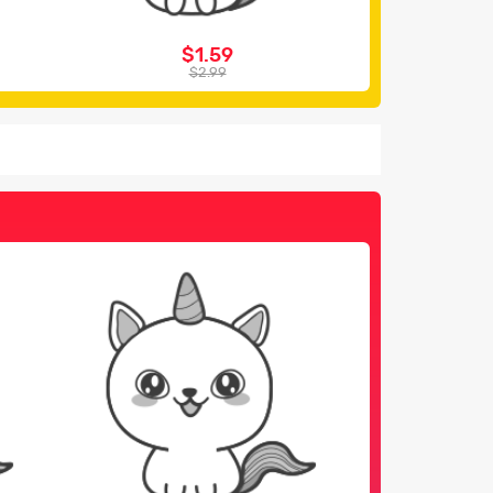
$1.59
$2.99