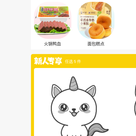
火锅鸭血
面包糕点
任选 5 件