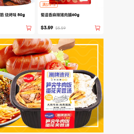
满$19-5
 烧烤味 50g
蜀道香麻辣猪肉脯60g
）
$3.59
$5.59