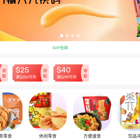
$69免邮
$25
$40
领
领
领
取
取
取
满$200可用
满$299可用
类零食
休闲零食
方便速食
饮品