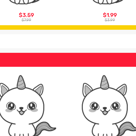
$3.59
$1.99
$7.99
$3.99