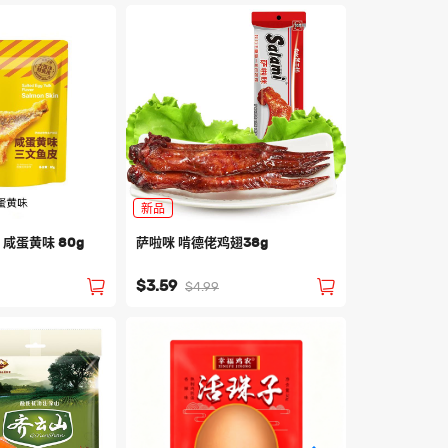
新品
 咸蛋黄味 80g
萨啦咪 啃德佬鸡翅38g
友臣 肉松麻花 
$3.59
$3.99
$4.99
$6.99