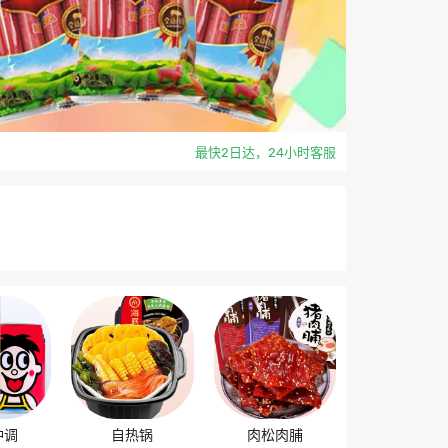
最快2日达，24小时客服
冲调
自热锅
肉松肉脯