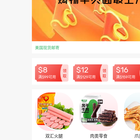
美国现货邮寄
$8
$12
$16
领
领
取
取
满$99可用
满$129可用
满$159可用
双汇火腿
肉类零食
爪