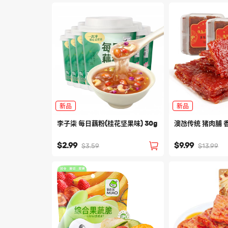
新品
新品
李子柒 每日藕粉(桂花坚果味) 30g
澳氹传统 猪肉脯 香
$2.99
$9.99
$3.59
$13.99