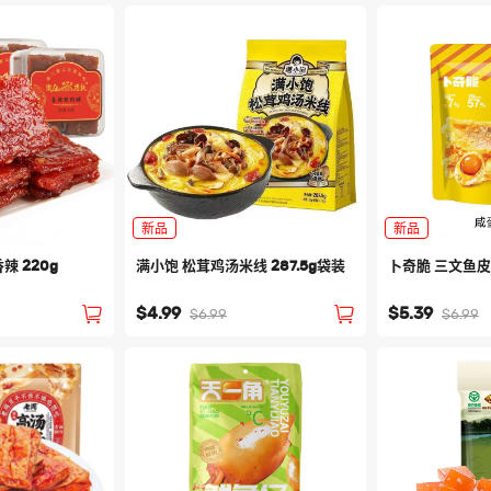
新品
新品
辣 220g
满小饱 松茸鸡汤米线 287.5g袋装
卜奇脆 三文鱼皮
$4.99
$5.39
$6.99
$6.99