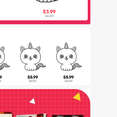
$3.99
$6.99
9
$5.99
$5.99
9
$9.99
$8.99