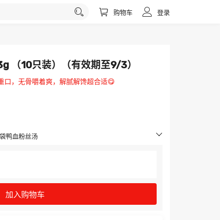
购物车
登录
3g （10只装）（有效期至9/3）
重口，无骨嚼着爽，解腻解馋超合适😋
1袋鸭血粉丝汤
加入购物车