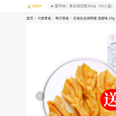
首页
爪类零食
鸭爪零食
珍食在去骨鸭掌 清香味 23g
