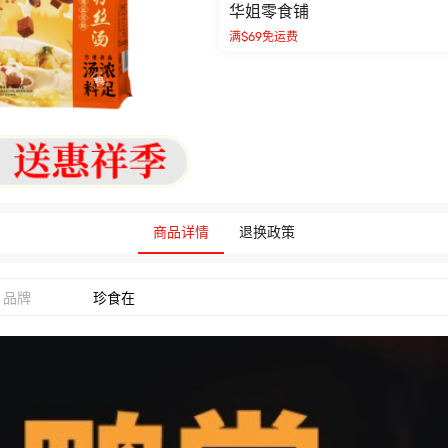
华姐零食铺
满$69免运费
商品详情
退换政策
品牌
珍食在