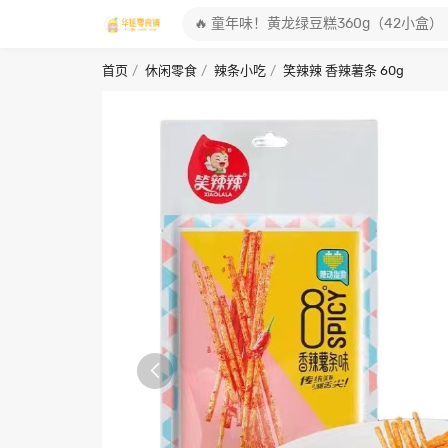
首页
休闲零食
辣条小吃
笑辣辣 香辣薯条 60g
