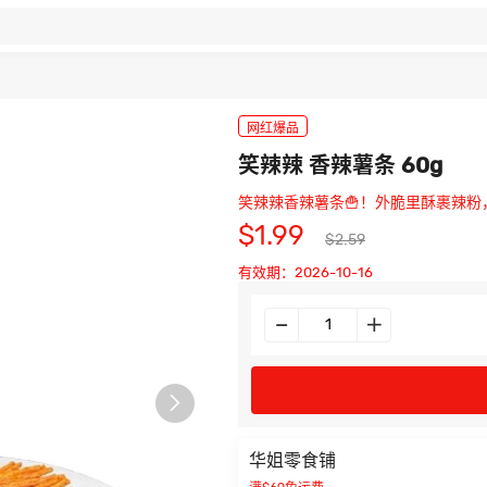
网红爆品
笑辣辣 香辣薯条 60g
笑辣辣香辣薯条🍟！外脆里酥裹辣粉
$1.99
$2.59
有效期：2026-10-16

华姐零食铺