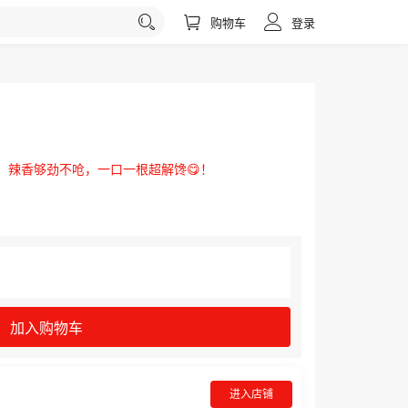
购物车
登录
，辣香够劲不呛，一口一根超解馋😋！
加入购物车
进入店铺