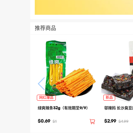
推荐商品
网红爆品
新品
绿爽辣条32g（有效期至9/9）
邬辣妈 长沙臭豆腐
$0.69
$2.99
$1
$4.99