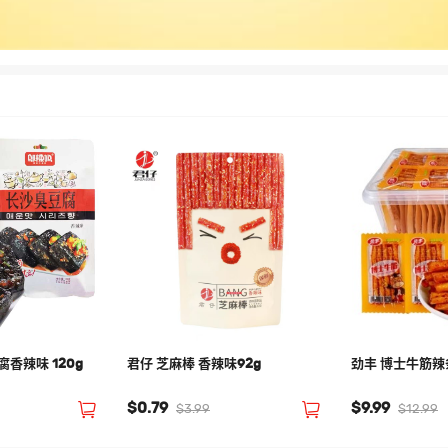
香辣味 120g
君仔 芝麻棒 香辣味92g
劲丰 博士牛筋辣条
$0.79
$9.99
$3.99
$12.99