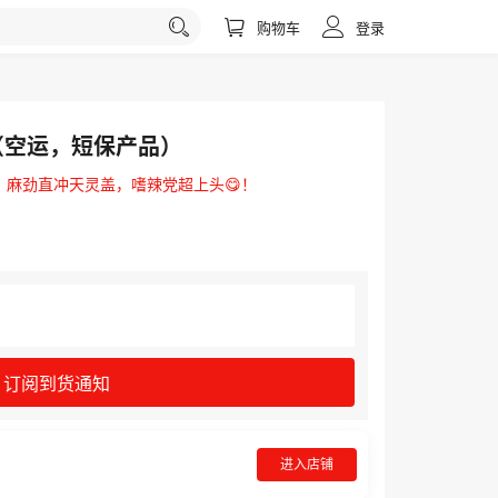
购物车
登录
g（空运，短保产品）
辣，麻劲直冲天灵盖，嗜辣党超上头😋！
订阅到货通知
进入店铺