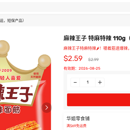
（空运，短保产品）
麻辣王子 特麻特辣 110
麻辣王子特麻特辣🌶️！嚼着筋道爆
$2.59
$2.99
有效期：2026-08-25

华姐零食铺
满$69免运费