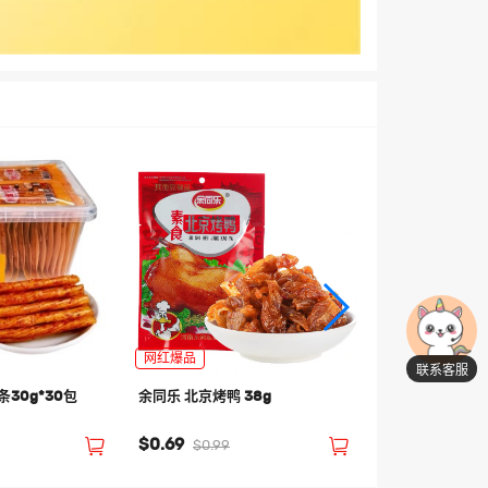
卤门家族 狼牙土豆
0
网红爆品
联系客服
$6.99
$8.99
30g*30包
余同乐 北京烤鸭 38g
$0.69
$0.99