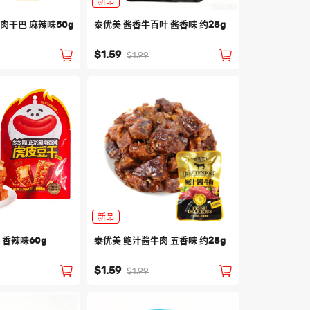
新品
 火烧猪肉干巴 麻辣味50g
泰优美 酱香牛百叶 酱香味 约28g
$1.59
$1.99
新品
 香辣味60g
泰优美 鲍汁酱牛肉 五香味 约28g
$1.59
$1.99