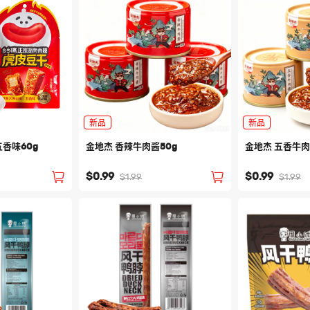
新品
新品
五香味60g
金地杰 香辣牛肉酱50g
金地杰 五香牛肉
$0.99
$0.99
$1.99
$1.99