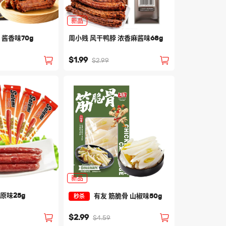
新品
 酱香味70g
周小贱 风干鸭脖 浓香麻酱味68g
$1.99
$2.99
新品
原味25g
有友 筋脆骨 山椒味50g
秒杀
$2.99
$4.59