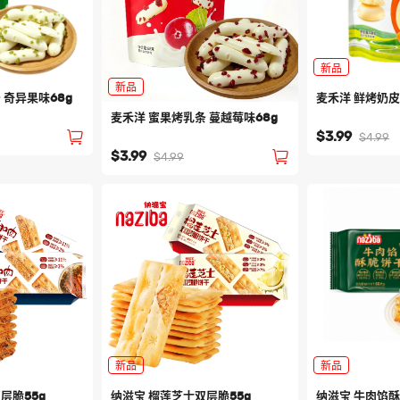
新品
新品
 奇异果味68g
麦禾洋 鲜烤奶皮
麦禾洋 蜜果烤乳条 蔓越莓味68g
$3.99
$4.99
$3.99
$4.99
新品
新品
层脆55g
纳滋宝 榴莲芝士双层脆55g
纳滋宝 牛肉馅酥