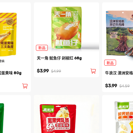
新品
天一角 鱿鱼仔 剁椒红 68g
新品
$3.99
$4.99
蛋黄味 80g
牛浪汉 澳洲安格
$3.99
$4.59