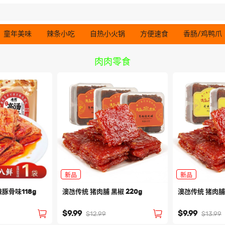
童年美味
辣条小吃
自热小火锅
方便速食
香肠/鸡鸭爪
肉肉零食
新品
新品
豚骨味118g
澳氹传统 猪肉脯 黑椒 220g
澳氹传统 猪肉脯 
$9.99
$9.99
$12.99
$13.99