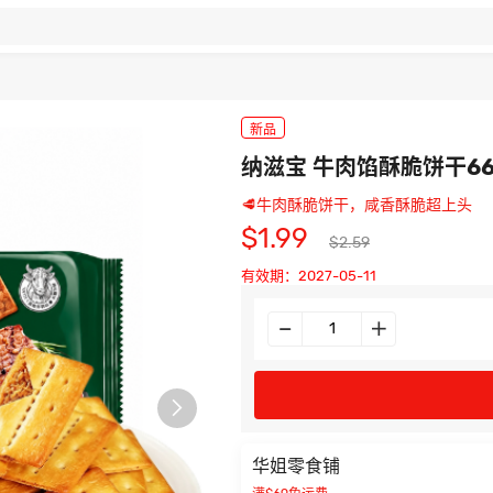
新品
纳滋宝 牛肉馅酥脆饼干66
🥩牛肉酥脆饼干，咸香酥脆超上头
$1.99
$2.59
有效期：2027-05-11

华姐零食铺