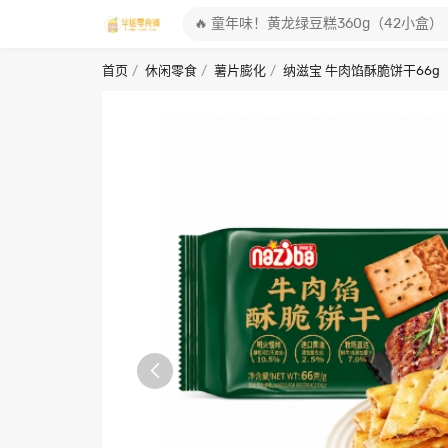
首页
休闲零食
薯片膨化
纳滋宝 牛肉馅酥脆饼干66g
