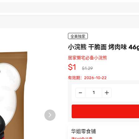
全美独家
小浣熊 干脆面 烤肉味 46
居家懒宅必备小浣熊
$1
$1.29
有效期：2026-10-22

华姐零食铺