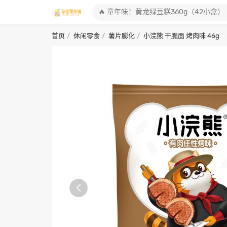
首页
休闲零食
薯片膨化
小浣熊 干脆面 烤肉味 46g
