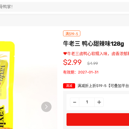
满$19-5
牛老三 鸭心甜辣味128g
❤️牛老三卤鸭心软糯入味，卤香浓郁
$2.99
$4.99
有效期：2027-01-31
满减折上折$19-5【可叠加平
满减
