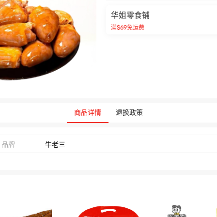
华姐零食铺
满$69免运费
商品详情
退换政策
品牌
牛老三