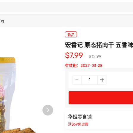
0g
新品
宏香记 原态猪肉干 五香味1
$7.99
$12.99
有效期：2027-03-28

华姐零食铺
满$69免运费