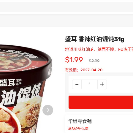
盛耳 香辣红油馄饨31g
地道川味红油🌶️，辣而不燥，FD冻干
$1.99
$2.99
有效期：2027-04-20

华姐零食铺
满$69免运费