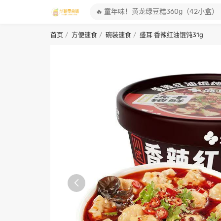
首页
方便速食
碗装速食
盛耳 香辣红油馄饨31g
