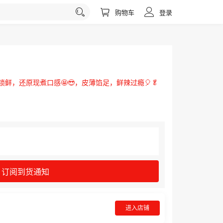
购物车
登录
锁鲜，还原现煮口感🤩😎，皮薄馅足，鲜辣过瘾🎈🥬
订阅到货通知
进入店铺