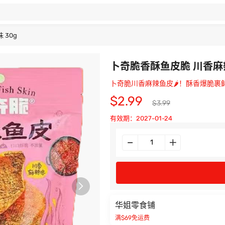
 30g
卜奇脆香酥鱼皮脆 川香麻辣
卜奇脆川香麻辣鱼皮🌶️！酥香爆脆
$2.99
$3.99
有效期：2027-01-24

华姐零食铺
满$69免运费