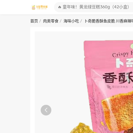
首页
肉类零食
海味小吃
卜奇脆香酥鱼皮脆 川香麻辣味
