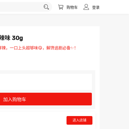
购物车
登录
味 30g
裹鲜辣，一口上头超够味😋，解馋追剧必备✨！
加入购物车
进入店铺