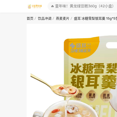
首页
饮品冲调
燕麦麦片
盛耳 冰糖雪梨银耳羹 15g*5