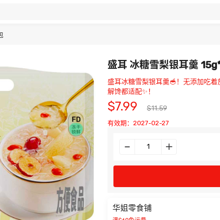
包
盛耳 冰糖雪梨银耳羹 15g
盛耳冰糖雪梨银耳羹🥣！无添加吃着
解馋都适配✨！
$7.99
$11.59
有效期：2027-02-27
华姐零食铺