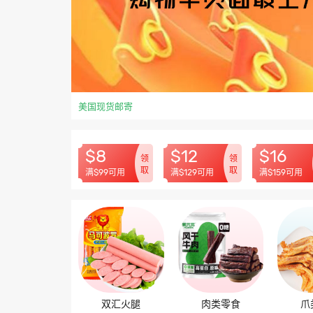
美国现货邮寄
$8
$12
$16
领
领
取
取
满$99可用
满$129可用
满$159可用
双汇火腿
肉类零食
爪