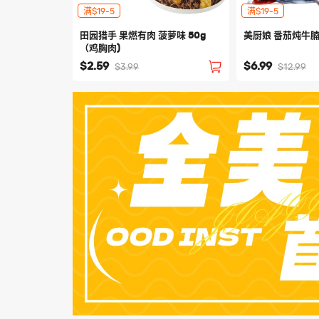
满$19-5
满$19-5
田园猎手 果燃有肉 菠萝味 50g
美厨娘 番茄炖牛腩 
（鸡胸肉)
$2.59
$6.99
$3.99
$12.99