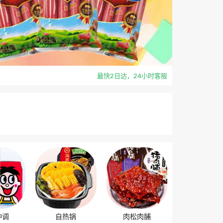
最快2日达，24小时客服
冲调
自热锅
肉松肉脯