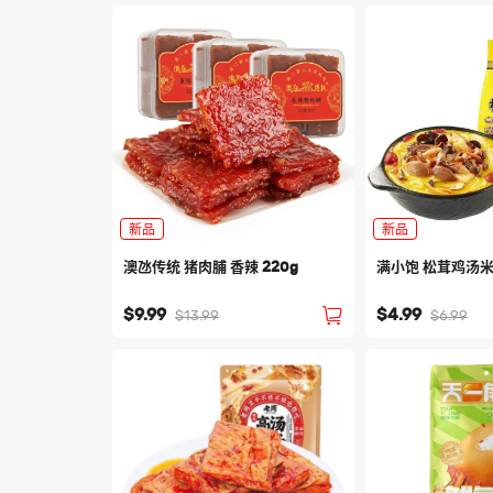
新品
新品
澳氹传统 猪肉脯 香辣 220g
满小饱 松茸鸡汤米线
$9.99
$4.99
$13.99
$6.99