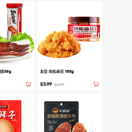
新品
翅38g
友臣 肉松麻花 155g
泰优美 酱爆牛
$3.99
$8.99
$6.99
$12.