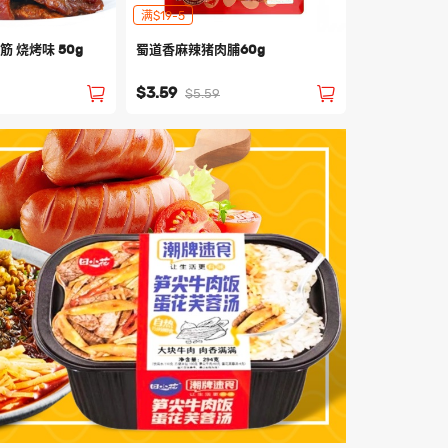
满$19-5
 烧烤味 50g
蜀道香麻辣猪肉脯60g
）
$3.59
$5.59