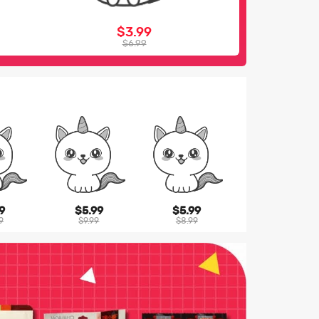
$3.99
$6.99
9
$5.99
$5.99
9
$9.99
$8.99