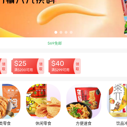
$69免邮
$25
$40
领
领
领
取
取
取
满$200可用
满$299可用
类零食
休闲零食
方便速食
饮品