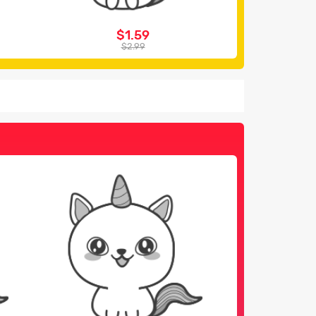
$1.59
$2.99