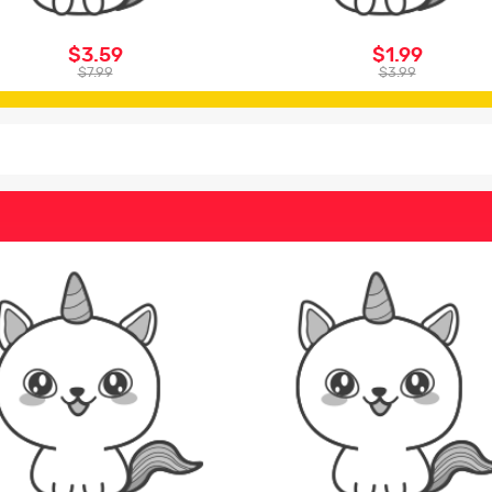
$3.59
$1.99
$7.99
$3.99