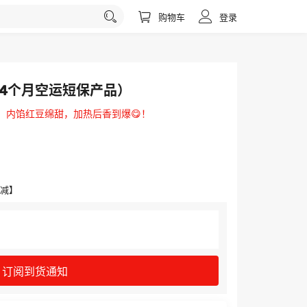
购物车
登录
（4个月空运短保产品）
，内馅红豆绵甜，加热后香到爆😋！
满减】
订阅到货通知