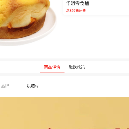
华姐零食铺
满$69免运费
商品详情
退换政策
品牌
烘焙村