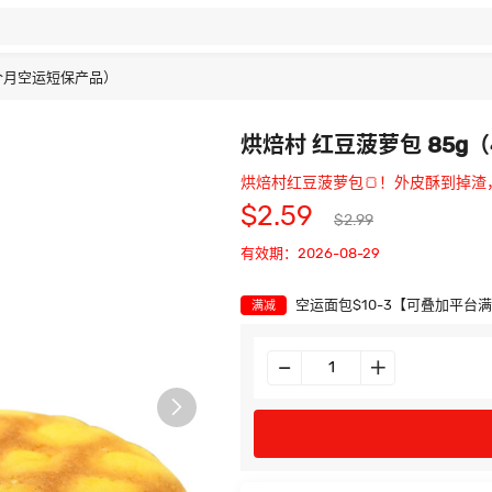
4个月空运短保产品）
烘焙村 红豆菠萝包 85g
烘焙村红豆菠萝包🍞！外皮酥到掉渣
$2.59
$2.99
有效期：2026-08-29
空运面包$10-3【可叠加平台
满减
