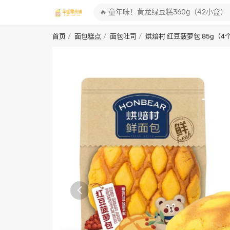
首页
面包糕点
面包吐司
烘焙村 红豆菠萝包 85g（
