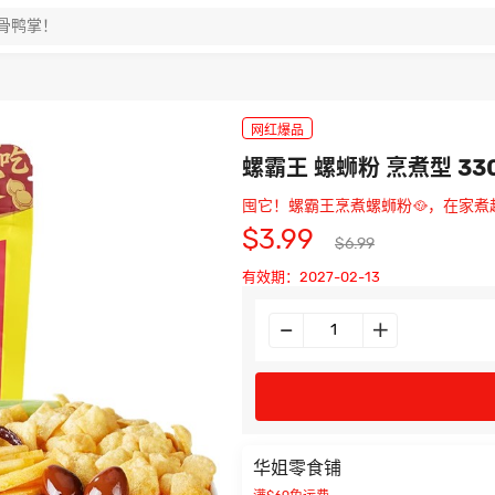
网红爆品
螺霸王 螺蛳粉 烹煮型 33
囤它！螺霸王烹煮螺蛳粉🥘，在家
$3.99
$6.99
有效期：2027-02-13
华姐零食铺