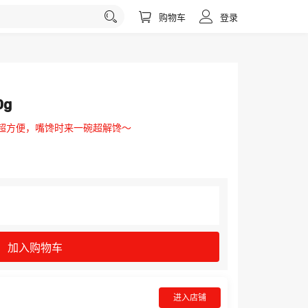
购物车
登录
0g
煮超方便，嘴馋时来一碗超解馋～
加入购物车
进入店铺