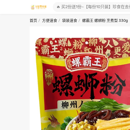
首页
方便速食
袋装速食
螺霸王 螺蛳粉 烹煮型 330g