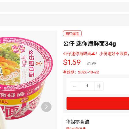
网红爆品
公仔 迷你海鲜面34g
公仔迷你海鲜面🌊！小份刚好不浪费
$1.59
$1.99
有效期：2026-10-22

华姐零食铺