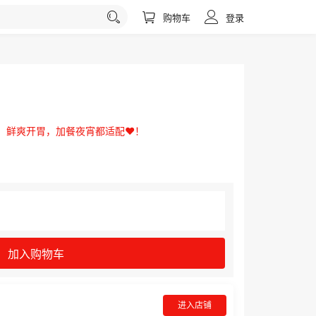
购物车
登录
，鲜爽开胃，加餐夜宵都适配❤️！
加入购物车
进入店铺