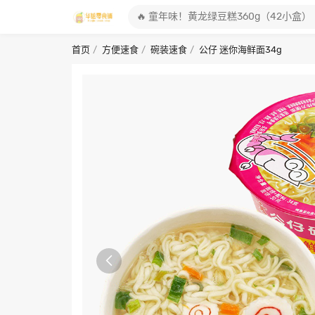
首页
方便速食
碗装速食
公仔 迷你海鲜面34g
