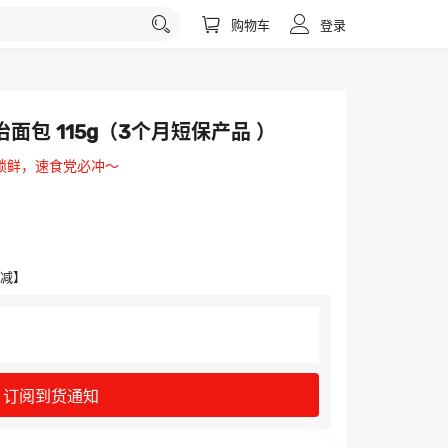
购物车
登录
包 115g（3个月短保产品 ）
锁鲜，速食党必冲～
满减】
订阅到货通知