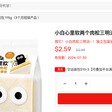
 115g（3个月短保产品 ）
小白心里软两个肉松三明治面
囤它！小白肉松三明治✨！独立包装
$2.59
$2.99
有效期：2026-07-30
空运面包$10-3【可叠加平台
满减