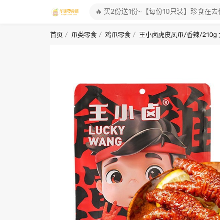
首页
爪类零食
鸡爪零食
王小卤虎皮凤爪/香辣/210g