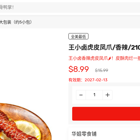
 大包装（约5小包）
全美最低
王小卤虎皮凤爪/香辣/21
王小卤香辣虎皮凤爪🌶️！皮酥肉烂
$8.99
$15.99
有效期：2027-02-13
华姐零食铺