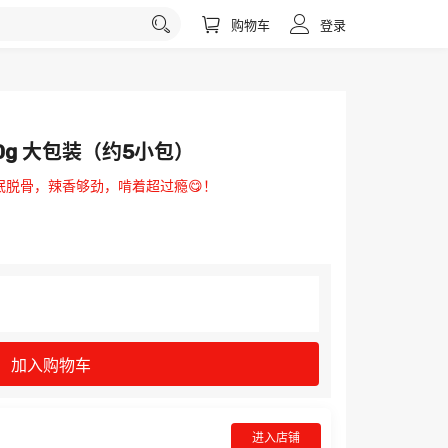
购物车
登录
0g 大包装（约5小包）
一抿脱骨，辣香够劲，啃着超过瘾😋！
加入购物车
进入店铺