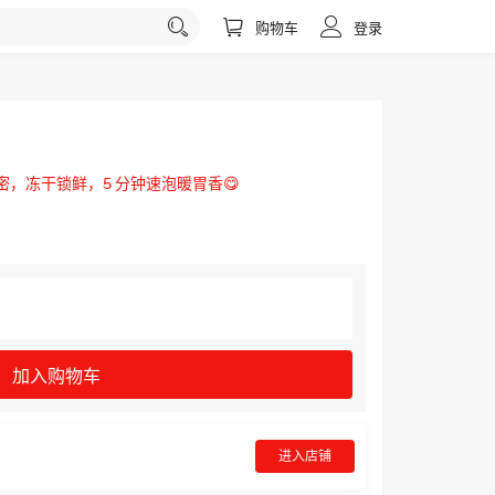
购物车
登录
密，冻干锁鲜，5 分钟速泡暖胃香😋
加入购物车
进入店铺