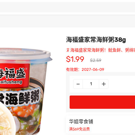
海福盛家常海鲜粥38g
🦑海福盛家常海鲜粥！鱿鱼鲜、粥绵
$1.99
$2.59
有效期：2027-06-09
华姐零食铺
满$69免运费