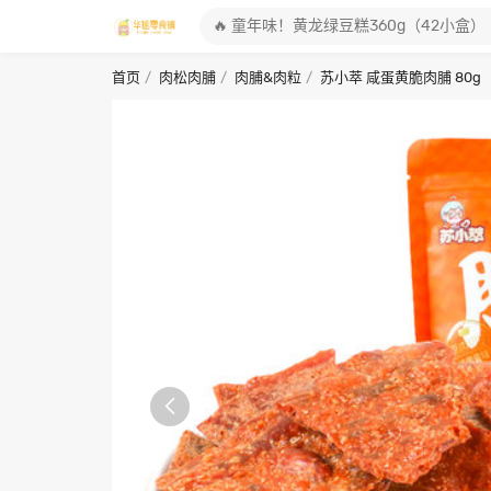
首页
肉松肉脯
肉脯&肉粒
苏小萃 咸蛋黄脆肉脯 80g
