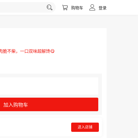
购物车
登录
肉脆不柴，一口双味超解馋😋
加入购物车
进入店铺