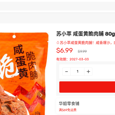
苏小萃 咸蛋黄脆肉脯 80g
🥚苏小萃咸蛋黄脆肉脯！咸香爆沙，
$6.99
$9.99
有效期：2027-03-03

华姐零食铺
满$69免运费